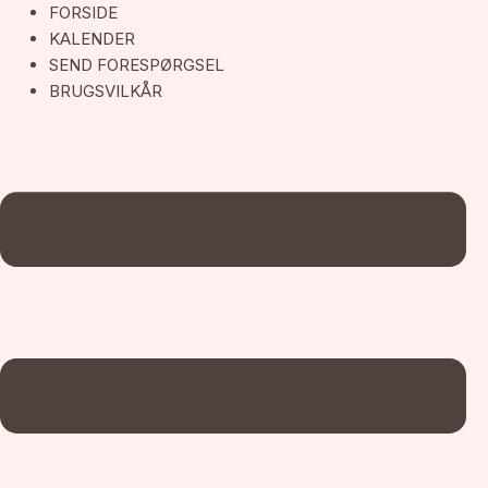
Gå
Begivenheder
FORSIDE
til
KALENDER
indholdet
SEND FORESPØRGSEL
BRUGSVILKÅR