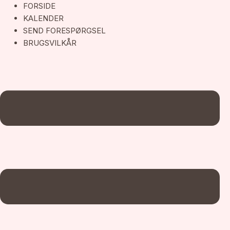
Gå
FORSIDE
til
KALENDER
indholdet
SEND FORESPØRGSEL
BRUGSVILKÅR